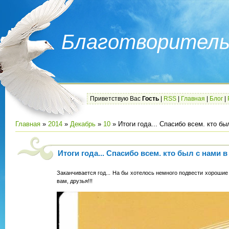
Благотворитель
Приветствую Вас
Гость
|
RSS
|
Главная
|
Блог
|
Главная
»
2014
»
Декабрь
»
10
» Итоги года... Спасибо всем. кто бы
Итоги года... Спасибо всем. кто был с нами 
Заканчивается год... На бы хотелось немного подвести хороши
вам, друзья!!!