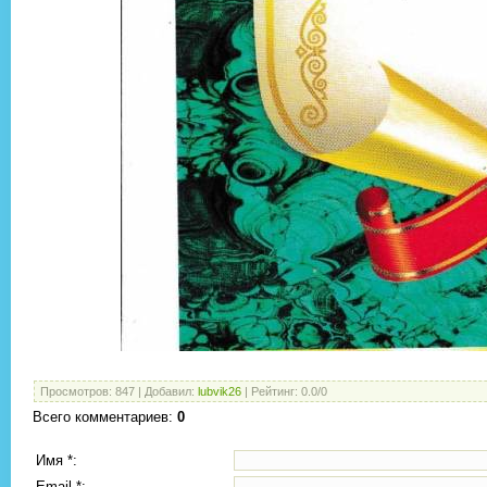
Просмотров
:
847
|
Добавил
:
lubvik26
|
Рейтинг
:
0.0
/
0
Всего комментариев
:
0
Имя *:
Email *: