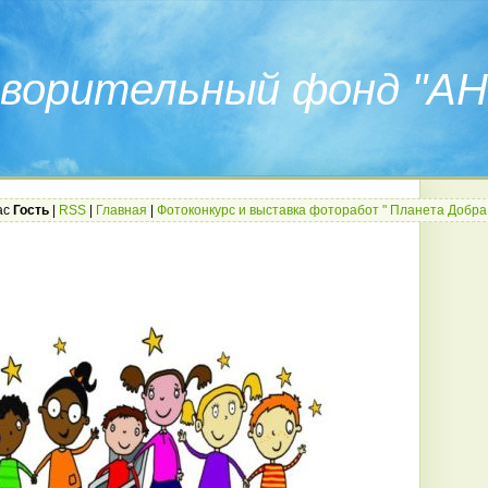
ворительный фонд "АН
ас
Гость
|
RSS
|
Главная
|
Фотоконкурс и выставка фоторабот " Планета Добра 