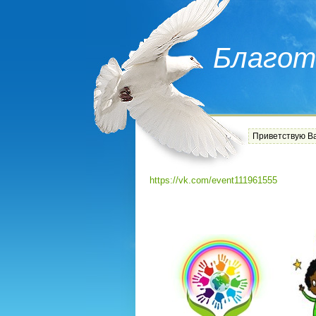
Благот
Приветствую В
https://vk.com/event111961555