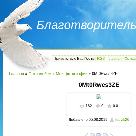
Благотворитель
Приветствую Вас
Гость
|
RSS
|
Главная
|
Фотоа
Главная
»
Фотоальбом
»
Мои фотографии
» 0Mt0Rwcs3ZE
0Mt0Rwcs3ZE
162
0
0.0
В реальном размере
Добавлено
05.08.2019
lubvik26
1280x720
/ 122.1Kb