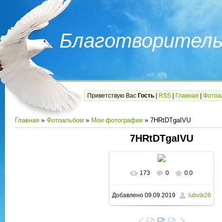
Благотворитель
Приветствую Вас
Гость
|
RSS
|
Главная
|
Фотоа
Главная
»
Фотоальбом
»
Мои фотографии
» 7HRtDTgaIVU
7HRtDTgaIVU
173
0
0.0
В реальном размере
Добавлено
09.09.2019
lubvik26
1280x848
/ 310.6Kb