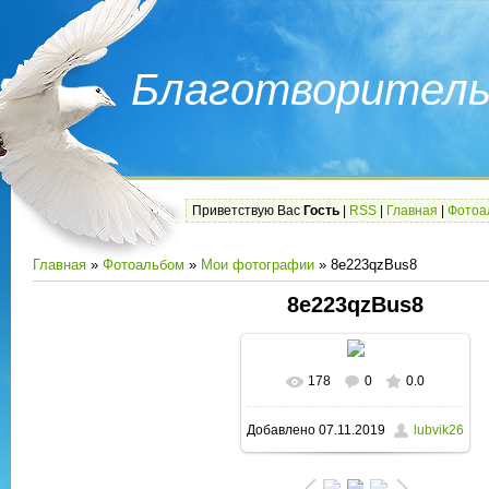
Благотворитель
Приветствую Вас
Гость
|
RSS
|
Главная
|
Фотоа
Главная
»
Фотоальбом
»
Мои фотографии
» 8e223qzBus8
8e223qzBus8
178
0
0.0
В реальном размере
Добавлено
07.11.2019
lubvik26
698x720
/ 184.0Kb