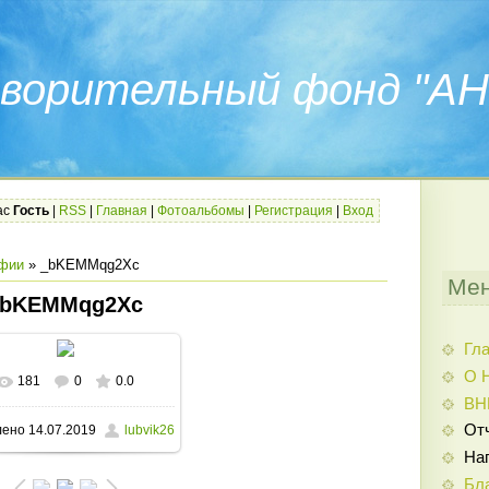
ворительный фонд "АН
ас
Гость
|
RSS
|
Главная
|
Фотоальбомы
|
Регистрация
|
Вход
фии
» _bKEMMqg2Xc
Мен
_bKEMMqg2Xc
Гл
О 
181
0
0.0
В реальном размере
ВН
От
лено
14.07.2019
lubvik26
810x1080
/ 303.5Kb
На
Бл