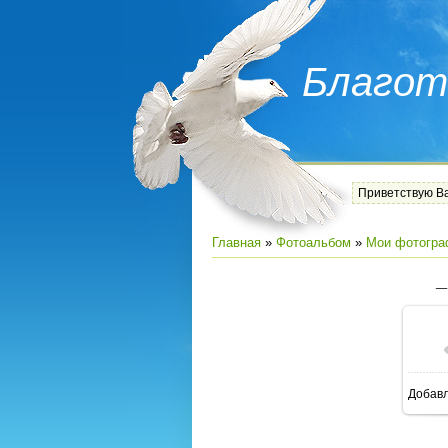
Благот
Приветствую В
Главная
»
Фотоальбом
»
Мои фотогра
Добав