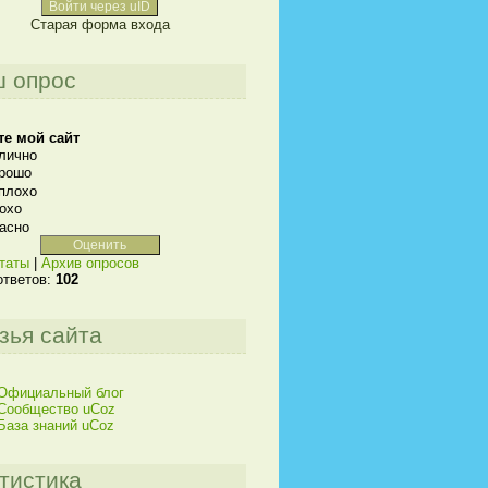
Войти через uID
Старая форма входа
 опрос
те мой сайт
лично
рошо
плохо
охо
асно
таты
|
Архив опросов
ответов:
102
зья сайта
Официальный блог
Сообщество uCoz
База знаний uCoz
тистика