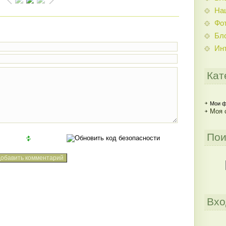
На
Фо
Бл
Ин
Кат
Мои ф
Моя 
Пои
Вхо