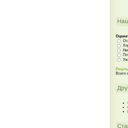
Наш
Оцени
От
Хо
Не
Пл
Уж
Резуль
Всего 
Дру
Ста