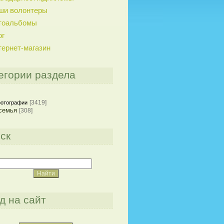
ши волонтеры
тоальбомы
ог
тернет-магазин
егории раздела
[3419]
отографии
семья
[308]
ск
д на сайт