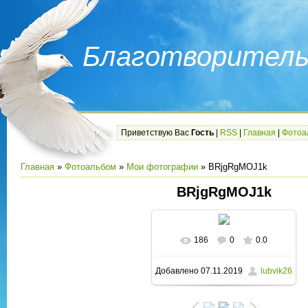
Благотворитель
Приветствую Вас
Гость
|
RSS
|
Главная
|
Фотоа
Главная
»
Фотоальбом
»
Мои фотографии
» BRjgRgMOJ1k
BRjgRgMOJ1k
186
0
0.0
В реальном размере
Добавлено
07.11.2019
lubvik26
1080x1080
/ 169.5Kb