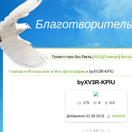
Благотворитель
Приветствую Вас
Гость
|
RSS
|
Главная
|
Фотоа
Главная
»
Фотоальбом
»
Мои фотографии
» byXV3R-KPlU
byXV3R-KPlU
175
0
0.0
В реальном размере
Добавлено
01.08.2019
lubvik26
706x960
/ 126.2Kb