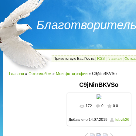
Благотворитель
Приветствую Вас
Гость
|
RSS
|
Главная
|
Фотоа
Главная
»
Фотоальбом
»
Мои фотографии
» C9jNinBKVSo
C9jNinBKVSo
172
0
0.0
В реальном размере
Добавлено
14.07.2019
lubvik26
720x720
/ 87.3Kb