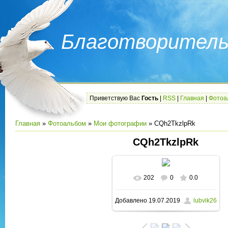
Благотворитель
Приветствую Вас
Гость
|
RSS
|
Главная
|
Фотоа
Главная
»
Фотоальбом
»
Мои фотографии
» CQh2TkzlpRk
CQh2TkzlpRk
202
0
0.0
В реальном размере
Добавлено
19.07.2019
lubvik26
1280x962
/ 120.2Kb