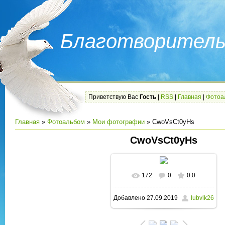
Благотворитель
Приветствую Вас
Гость
|
RSS
|
Главная
|
Фотоа
Главная
»
Фотоальбом
»
Мои фотографии
» CwoVsCt0yHs
CwoVsCt0yHs
172
0
0.0
В реальном размере
Добавлено
27.09.2019
lubvik26
1280x622
/ 90.9Kb