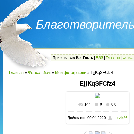
Благотворитель
Приветствую Вас
Гость
|
RSS
|
Главная
|
Фотоа
Главная
»
Фотоальбом
»
Мои фотографии
» EjjKqSFCfz4
EjjKqSFCfz4
144
0
0.0
В реальном размере
Добавлено
09.04.2020
lubvik26
810x1080
/ 341.2Kb