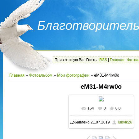
Благотворитель
Приветствую Вас
Гость
|
RSS
|
Главная
|
Фотоа
Главная
»
Фотоальбом
»
Мои фотографии
» eM31-M4rw0o
eM31-M4rw0o
164
0
0.0
В реальном размере
Добавлено
21.07.2019
lubvik26
1280x848
/ 369.7Kb