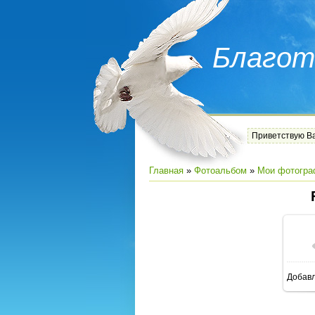
Благот
Приветствую В
Главная
»
Фотоальбом
»
Мои фотогра
Добав