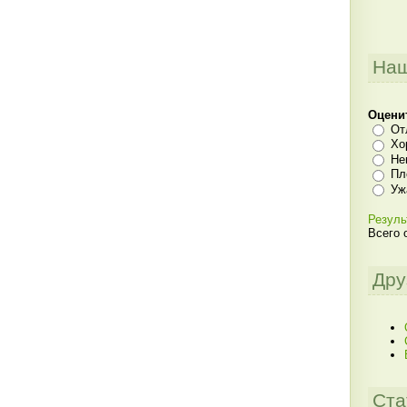
Наш
Оцени
От
Хо
Не
Пл
Уж
Резуль
Всего 
Дру
Ста