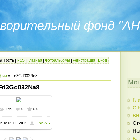
ворительный фонд "АН
ас
Гость
|
RSS
|
Главная
|
Фотоальбомы
|
Регистрация
|
Вход
фии
» Fd3Gd032Na8
Мен
Fd3Gd032Na8
Гл
О 
176
0
0.0
В реальном размере
ВН
От
лено
09.09.2019
lubvik26
1280x854
/ 385.2Kb
На
Бл