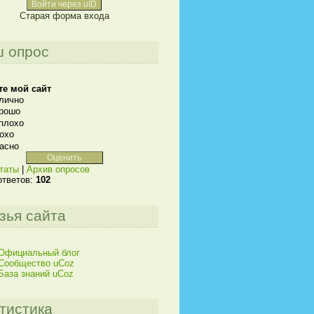
Войти через uID
Старая форма входа
 опрос
те мой сайт
лично
рошо
плохо
охо
асно
таты
|
Архив опросов
ответов:
102
зья сайта
Официальный блог
Сообщество uCoz
База знаний uCoz
тистика