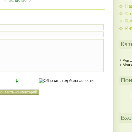
На
Фо
Бл
Ин
Кат
Мои ф
Моя 
Пои
Вхо