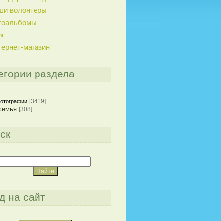
ши волонтеры
тоальбомы
ог
тернет-магазин
егории раздела
[3419]
отографии
семья
[308]
ск
д на сайт