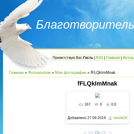
Благотворитель
Приветствую Вас
Гость
|
RSS
|
Главная
|
Фотоа
Главная
»
Фотоальбом
»
Мои фотографии
» fFLQkImMnak
fFLQkImMnak
167
0
0.0
В реальном размере
Добавлено
27.09.2019
lubvik26
1280x720
/ 150.2Kb