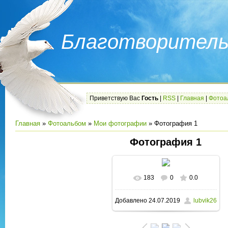
Благотворитель
Приветствую Вас
Гость
|
RSS
|
Главная
|
Фотоа
Главная
»
Фотоальбом
»
Мои фотографии
» Фотография 1
Фотография 1
183
0
0.0
В реальном размере
Добавлено
24.07.2019
lubvik26
1280x720
/ 79.6Kb