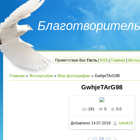
Благотворитель
Приветствую Вас
Гость
|
RSS
|
Главная
|
Фотоа
Главная
»
Фотоальбом
»
Мои фотографии
» GwhjeTArG98
GwhjeTArG98
191
0
0.0
В реальном размере
Добавлено
14.07.2019
lubvik26
1280x960
/ 383.0Kb