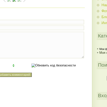
На
Фо
Бл
Ин
Кат
Мои ф
Моя 
Пои
Вхо