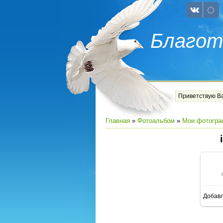
Благот
Приветствую В
Главная
»
Фотоальбом
»
Мои фотогра
Добав