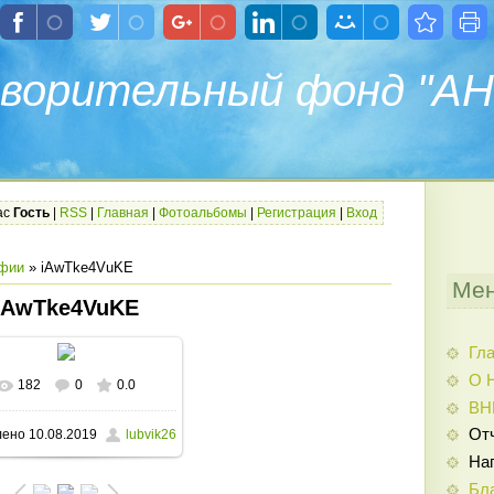
ворительный фонд "АН
ас
Гость
|
RSS
|
Главная
|
Фотоальбомы
|
Регистрация
|
Вход
фии
» iAwTke4VuKE
Мен
iAwTke4VuKE
Гл
О 
182
0
0.0
В реальном размере
ВН
От
лено
10.08.2019
lubvik26
1280x853
/ 337.9Kb
На
Бл