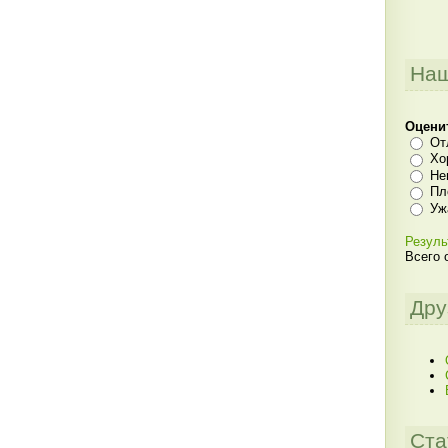
Наш
Оцени
От
Хо
Не
Пл
Уж
Резуль
Всего 
Дру
Ста