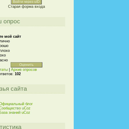
Войти через uID
Старая форма входа
 опрос
те мой сайт
лично
рошо
плохо
охо
асно
таты
|
Архив опросов
ответов:
102
зья сайта
Официальный блог
Сообщество uCoz
База знаний uCoz
тистика