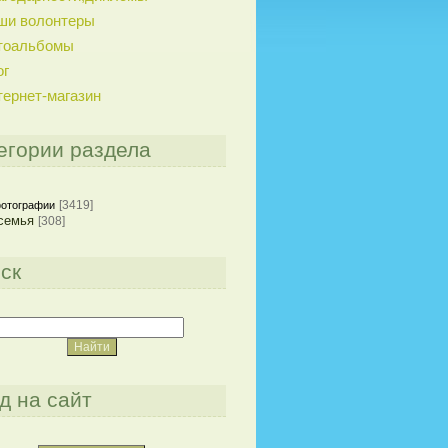
ши волонтеры
тоальбомы
ог
тернет-магазин
егории раздела
[3419]
отографии
семья
[308]
ск
д на сайт