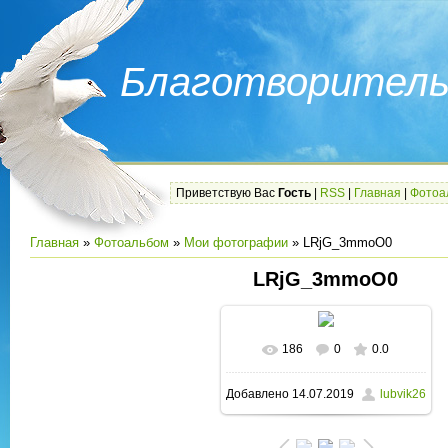
Благотворитель
Приветствую Вас
Гость
|
RSS
|
Главная
|
Фотоа
Главная
»
Фотоальбом
»
Мои фотографии
» LRjG_3mmoO0
LRjG_3mmoO0
186
0
0.0
В реальном размере
Добавлено
14.07.2019
lubvik26
607x1080
/ 209.9Kb