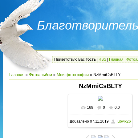
Благотворитель
Приветствую Вас
Гость
|
RSS
|
Главная
|
Фотоа
Главная
»
Фотоальбом
»
Мои фотографии
» NzMmiCsBLTY
NzMmiCsBLTY
168
0
0.0
В реальном размере
Добавлено
07.11.2019
lubvik26
1280x853
/ 212.9Kb