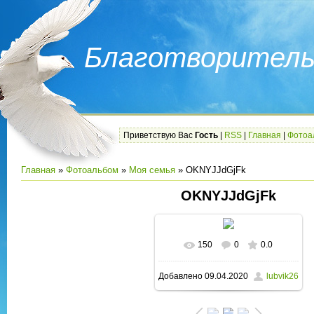
Благотворитель
Приветствую Вас
Гость
|
RSS
|
Главная
|
Фотоа
Главная
»
Фотоальбом
»
Моя семья
» OKNYJJdGjFk
OKNYJJdGjFk
150
0
0.0
В реальном размере
Добавлено
09.04.2020
lubvik26
1280x853
/ 450.5Kb