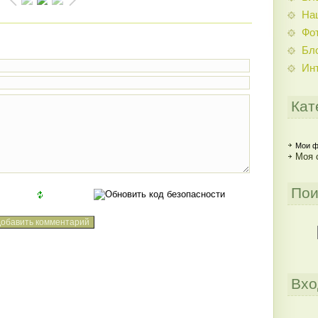
На
Фо
Бл
Ин
Кат
Мои ф
Моя 
Пои
Вхо