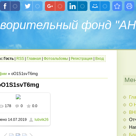
ворительный фонд "АН
ас
Гость
|
RSS
|
Главная
|
Фотоальбомы
|
Регистрация
|
Вход
фии
» oO1S1svT6mg
Мен
oO1S1svT6mg
Гл
О 
178
0
0.0
В реальном размере
ВН
От
лено
14.07.2019
lubvik26
810x1080
/ 226.0Kb
На
Бл