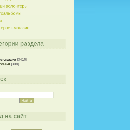
ши волонтеры
тоальбомы
ог
тернет-магазин
егории раздела
[3419]
отографии
семья
[308]
ск
д на сайт