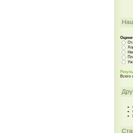
Наш
Оцени
От
Хо
Не
Пл
Уж
Резуль
Всего 
Дру
Ста