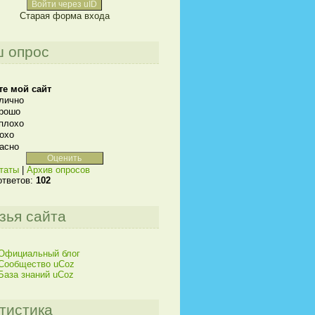
Войти через uID
Старая форма входа
 опрос
те мой сайт
лично
рошо
плохо
охо
асно
таты
|
Архив опросов
ответов:
102
зья сайта
Официальный блог
Сообщество uCoz
База знаний uCoz
тистика