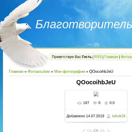
Благотворитель
Приветствую Вас
Гость
|
RSS
|
Главная
|
Фотоа
Главная
»
Фотоальбом
»
Мои фотографии
» QOocoihbJeU
QOocoihbJeU
187
0
0.0
В реальном размере
Добавлено
14.07.2019
lubvik26
780x780
/ 73.6Kb