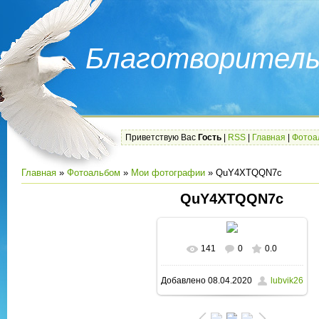
Благотворитель
Приветствую Вас
Гость
|
RSS
|
Главная
|
Фотоа
Главная
»
Фотоальбом
»
Мои фотографии
» QuY4XTQQN7c
QuY4XTQQN7c
141
0
0.0
В реальном размере
Добавлено
08.04.2020
lubvik26
1600x1202
/ 222.9Kb