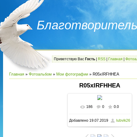
Благотворитель
Приветствую Вас
Гость
|
RSS
|
Главная
|
Фотоа
Главная
»
Фотоальбом
»
Мои фотографии
» R05xIRFHHEA
R05xIRFHHEA
186
0
0.0
В реальном размере
Добавлено
19.07.2019
lubvik26
1280x960
/ 103.7Kb