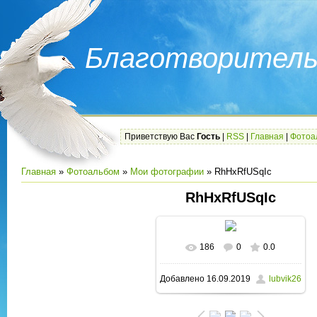
Благотворитель
Приветствую Вас
Гость
|
RSS
|
Главная
|
Фотоа
Главная
»
Фотоальбом
»
Мои фотографии
» RhHxRfUSqIc
RhHxRfUSqIc
186
0
0.0
В реальном размере
Добавлено
16.09.2019
lubvik26
666x375
/ 71.4Kb