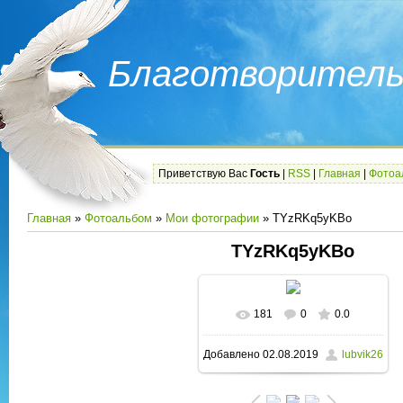
Благотворитель
Приветствую Вас
Гость
|
RSS
|
Главная
|
Фотоа
Главная
»
Фотоальбом
»
Мои фотографии
» TYzRKq5yKBo
TYzRKq5yKBo
181
0
0.0
В реальном размере
Добавлено
02.08.2019
lubvik26
1280x720
/ 117.9Kb