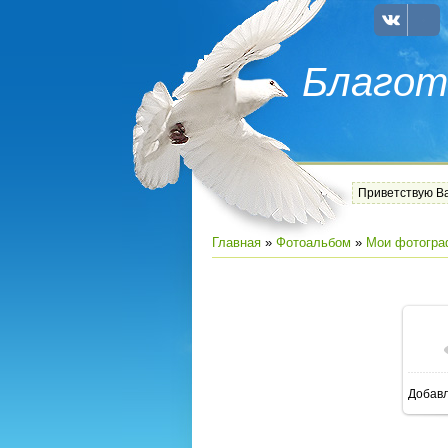
Благот
Приветствую В
Главная
»
Фотоальбом
»
Мои фотогра
Добав