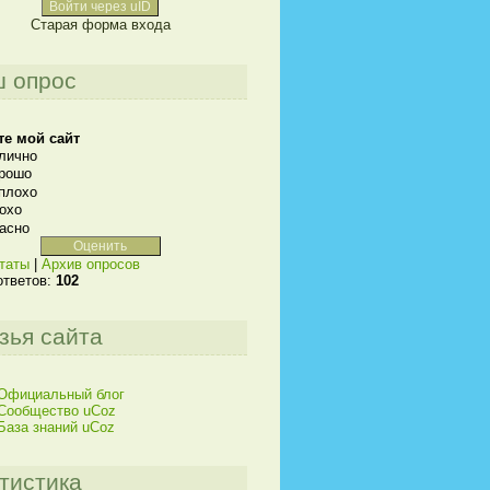
Войти через uID
Старая форма входа
 опрос
те мой сайт
лично
рошо
плохо
охо
асно
таты
|
Архив опросов
ответов:
102
зья сайта
Официальный блог
Сообщество uCoz
База знаний uCoz
тистика