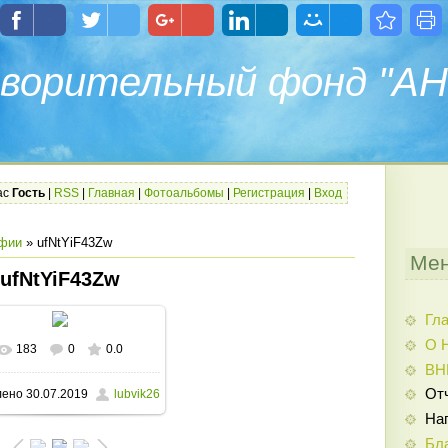
ворительный фонд "АН
ас
Гость
|
RSS
|
Главная
|
Фотоальбомы
|
Регистрация
|
Вход
фии
» ufNtYiF43Zw
Мен
ufNtYiF43Zw
Гл
О 
183
0
0.0
В реальном размере
ВН
От
лено
30.07.2019
lubvik26
810x1080
/ 281.1Kb
На
Бл