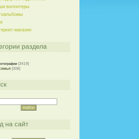
ши волонтеры
тоальбомы
ог
тернет-магазин
егории раздела
[3419]
отографии
семья
[308]
ск
д на сайт