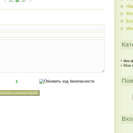
На
Фо
Бл
Ин
Кат
Мои ф
Моя 
Пои
Вхо