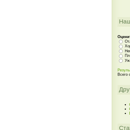
Наш
Оцени
От
Хо
Не
Пл
Уж
Резуль
Всего 
Дру
Ста