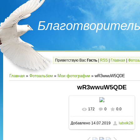
Благотворитель
Приветствую Вас
Гость
|
RSS
|
Главная
|
Фотоа
Главная
»
Фотоальбом
»
Мои фотографии
» wR3wwuW5QDE
wR3wwuW5QDE
172
0
0.0
В реальном размере
Добавлено
14.07.2019
lubvik26
1280x800
/ 174.0Kb