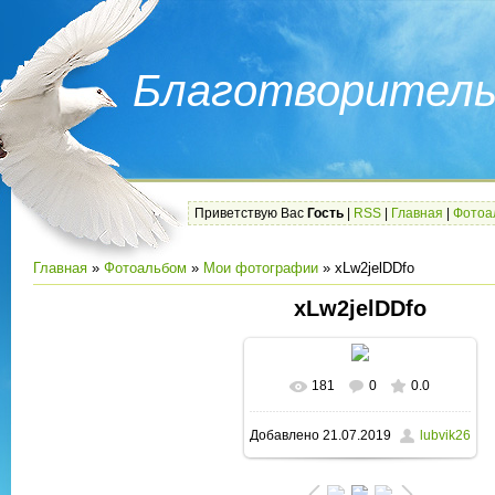
Благотворитель
Приветствую Вас
Гость
|
RSS
|
Главная
|
Фотоа
Главная
»
Фотоальбом
»
Мои фотографии
» xLw2jelDDfo
xLw2jelDDfo
181
0
0.0
В реальном размере
Добавлено
21.07.2019
lubvik26
1280x848
/ 241.2Kb