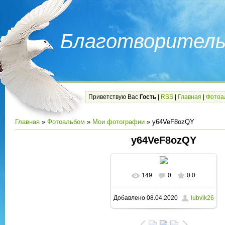
Благотворитель
Приветствую Вас
Гость
|
RSS
|
Главная
|
Фотоа
Главная
»
Фотоальбом
»
Мои фотографии
» y64VeF8ozQY
y64VeF8ozQY
149
0
0.0
В реальном размере
Добавлено
08.04.2020
lubvik26
960x1280
/ 279.1Kb