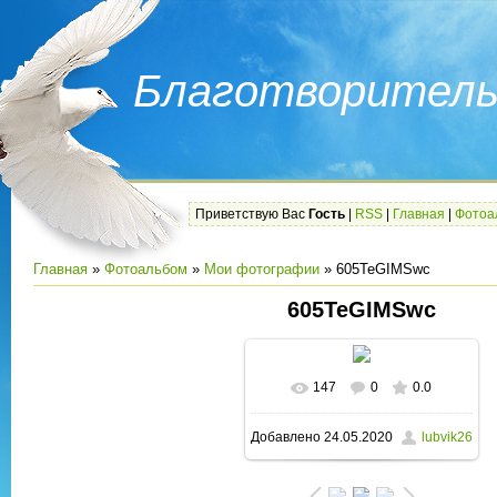
Благотворитель
Приветствую Вас
Гость
|
RSS
|
Главная
|
Фотоа
Главная
»
Фотоальбом
»
Мои фотографии
» 605TeGIMSwc
605TeGIMSwc
147
0
0.0
В реальном размере
Добавлено
24.05.2020
lubvik26
923x975
/ 279.8Kb