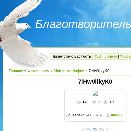
Благотворитель
Приветствую Вас
Гость
|
RSS
|
Главная
|
Фотоа
Главная
»
Фотоальбом
»
Мои фотографии
» 7iHw9llkyK0
7iHw9llkyK0
140
0
0.0
В реальном размере
Добавлено
24.05.2020
lubvik26
1280x960
/ 259.3Kb