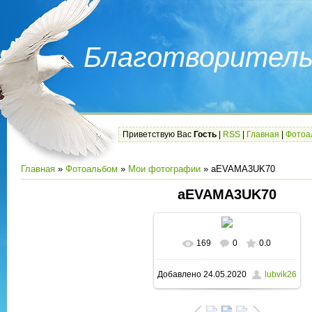
Благотворитель
Приветствую Вас
Гость
|
RSS
|
Главная
|
Фотоа
Главная
»
Фотоальбом
»
Мои фотографии
» aEVAMA3UK70
aEVAMA3UK70
169
0
0.0
В реальном размере
Добавлено
24.05.2020
lubvik26
1280x960
/ 260.9Kb