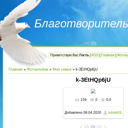
Благотворитель
Приветствую Вас
Гость
|
RSS
|
Главная
|
Фотоа
Главная
»
Фотоальбом
»
Моя семья
» k-3EtHQp6jU
k-3EtHQp6jU
159
0
0.0
В реальном размере
Добавлено
08.04.2020
lubvik26
1000x1333
/ 288.5Kb