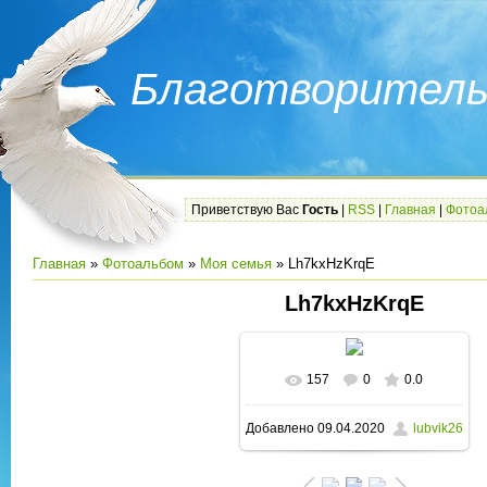
Благотворитель
Приветствую Вас
Гость
|
RSS
|
Главная
|
Фотоа
Главная
»
Фотоальбом
»
Моя семья
» Lh7kxHzKrqE
Lh7kxHzKrqE
157
0
0.0
В реальном размере
Добавлено
09.04.2020
lubvik26
1280x960
/ 146.3Kb