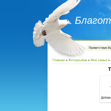
Благот
Приветствую В
Главная
»
Фотоальбом
»
Моя семья
»
Добав