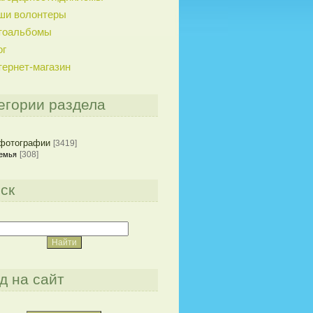
ши волонтеры
тоальбомы
ог
тернет-магазин
егории раздела
фотографии
[3419]
[308]
емья
ск
д на сайт