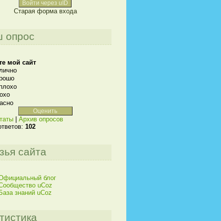
Войти через uID
Старая форма входа
 опрос
те мой сайт
лично
рошо
плохо
охо
асно
таты
|
Архив опросов
ответов:
102
зья сайта
Официальный блог
Сообщество uCoz
База знаний uCoz
тистика