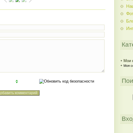
На
Фо
Бл
Ин
Кат
Мои 
Моя с
Пои
Вхо