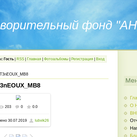
ворительный фонд "АН
ас
Гость
|
RSS
|
Главная
|
Фотоальбомы
|
Регистрация
|
Вход
 T3nEOUX_MB8
Мен
T3nEOUX_MB8
Гл
О 
203
0
0.0
В реальном размере
ВН
От
лено
30.07.2019
lubvik26
802x960
/ 266.0Kb
На
Бл