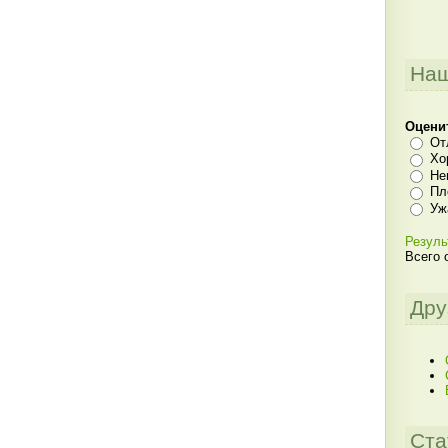
Наш
Оцени
От
Хо
Не
Пл
Уж
Резуль
Всего 
Дру
Ста