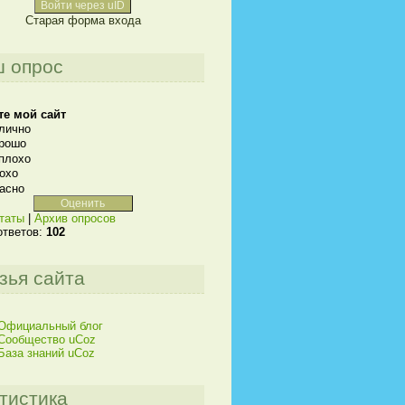
Войти через uID
Старая форма входа
 опрос
те мой сайт
лично
рошо
плохо
охо
асно
таты
|
Архив опросов
ответов:
102
зья сайта
Официальный блог
Сообщество uCoz
База знаний uCoz
тистика