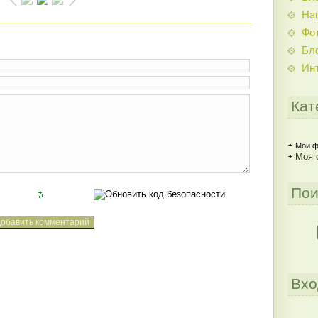
На
Фо
Бл
Ин
Кат
Мои ф
Моя 
Пои
Вхо