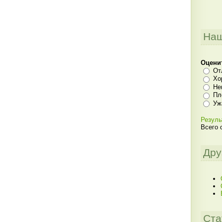
Наш
Оцени
От
Хо
Не
Пл
Уж
Резуль
Всего 
Дру
Ста