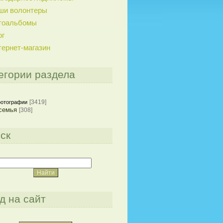
ши волонтеры
тоальбомы
ог
тернет-магазин
егории раздела
[3419]
отографии
семья
[308]
ск
д на сайт