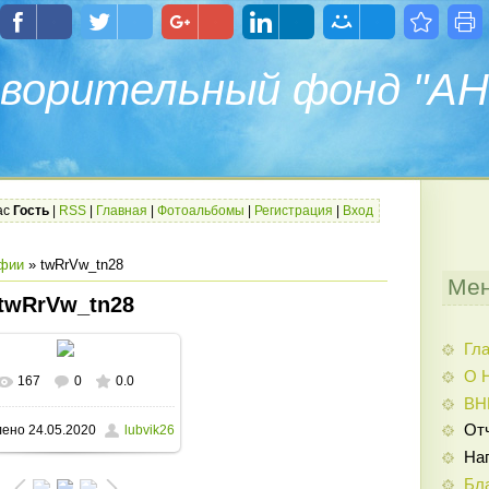
ворительный фонд "АН
ас
Гость
|
RSS
|
Главная
|
Фотоальбомы
|
Регистрация
|
Вход
фии
» twRrVw_tn28
Мен
twRrVw_tn28
Гл
О 
167
0
0.0
В реальном размере
ВН
От
лено
24.05.2020
lubvik26
1080x1080
/ 483.0Kb
На
Бл