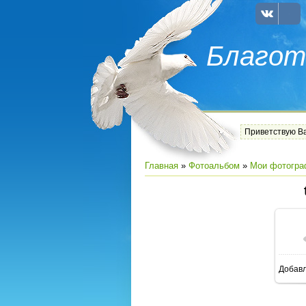
Благот
Приветствую В
Главная
»
Фотоальбом
»
Мои фотогра
Добав