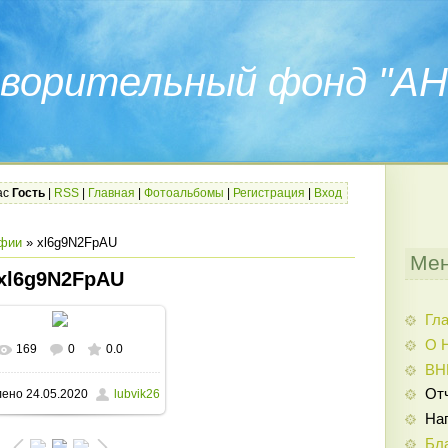
ворительный фонд "АН
ас
Гость
|
RSS
|
Главная
|
Фотоальбомы
|
Регистрация
|
Вход
фии
» xl6g9N2FpAU
Мен
xl6g9N2FpAU
Гл
О 
169
0
0.0
В реальном размере
ВН
От
лено
24.05.2020
lubvik26
1238x907
/ 443.4Kb
На
Бл