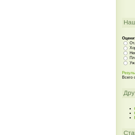
Наш
Оцени
От
Хо
Не
Пл
Уж
Резуль
Всего 
Дру
Ста