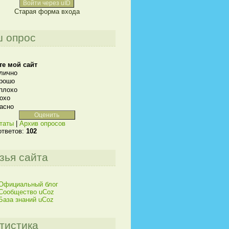
Войти через uID
Старая форма входа
 опрос
те мой сайт
лично
рошо
плохо
охо
асно
таты
|
Архив опросов
ответов:
102
зья сайта
Официальный блог
Сообщество uCoz
База знаний uCoz
тистика