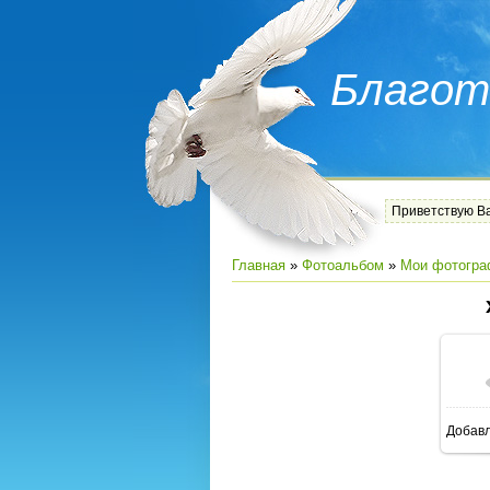
Благот
Приветствую В
Главная
»
Фотоальбом
»
Мои фотогра
Добав