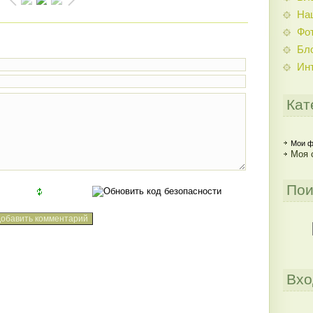
На
Фо
Бл
Ин
Кат
Мои ф
Моя 
Пои
Вхо