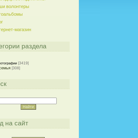
ши волонтеры
тоальбомы
ог
тернет-магазин
егории раздела
[3419]
отографии
семья
[308]
ск
д на сайт