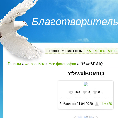
Благотворитель
Приветствую Вас
Гость
|
RSS
|
Главная
|
Фотоа
Главная
»
Фотоальбом
»
Мои фотографии
» YfSwxlBDM1Q
YfSwxlBDM1Q
150
0
0.0
В реальном размере
Добавлено
11.04.2020
lubvik26
1280x960
/ 150.8Kb