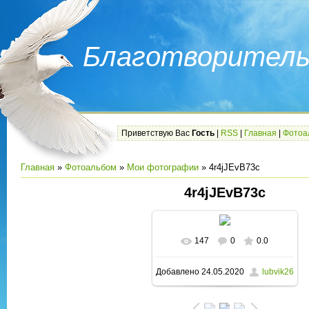
Благотворитель
Приветствую Вас
Гость
|
RSS
|
Главная
|
Фотоа
Главная
»
Фотоальбом
»
Мои фотографии
» 4r4jJEvB73c
4r4jJEvB73c
147
0
0.0
В реальном размере
Добавлено
24.05.2020
lubvik26
1280x720
/ 180.6Kb