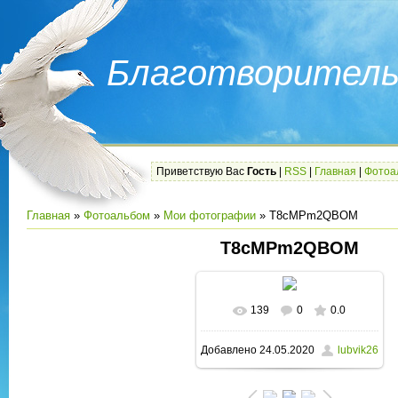
Благотворитель
Приветствую Вас
Гость
|
RSS
|
Главная
|
Фотоа
Главная
»
Фотоальбом
»
Мои фотографии
» T8cMPm2QBOM
T8cMPm2QBOM
139
0
0.0
В реальном размере
Добавлено
24.05.2020
lubvik26
1080x1080
/ 477.9Kb