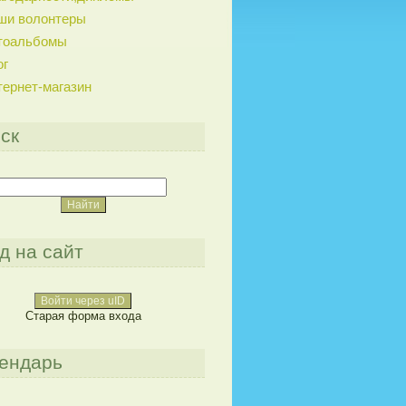
ши волонтеры
тоальбомы
ог
тернет-магазин
ск
д на сайт
Войти через uID
Старая форма входа
ендарь