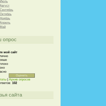
 Июль
 Август
 Сентябрь
 Октябрь
 Ноябрь
 Апрель
 Май
 опрос
те мой сайт
лично
рошо
плохо
охо
асно
таты
|
Архив опросов
ответов:
102
зья сайта