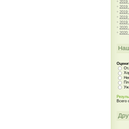
2019
2019
2019
2019
2019
2020
2020
Наш
Оцени
От
Хо
Не
Пл
Уж
Резуль
Всего 
Дру