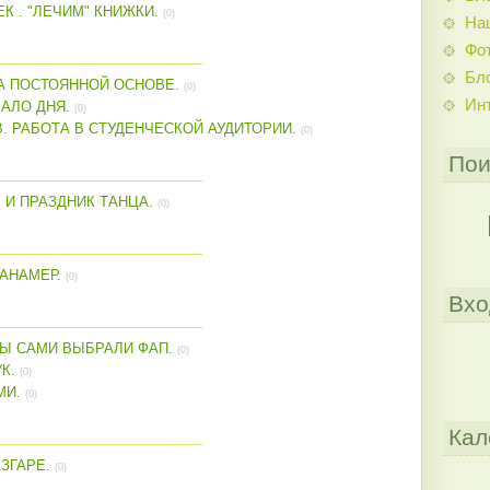
 . "ЛЕЧИМ" КНИЖКИ.
(0)
На
Фо
Бл
А ПОСТОЯННОЙ ОСНОВЕ.
(0)
Ин
АЛО ДНЯ.
(0)
. РАБОТА В СТУДЕНЧЕСКОЙ АУДИТОРИИ.
(0)
Пои
И ПРАЗДНИК ТАНЦА.
(0)
САНАМЕР.
(0)
Вхо
РЫ САМИ ВЫБРАЛИ ФАП.
(0)
К.
(0)
МИ.
(0)
Кал
АЗГАРЕ.
(0)