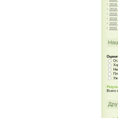
2019
2019
2019
2019
2020
2020
Наш
Оцени
От
Хо
Не
Пл
Уж
Резуль
Всего 
Дру