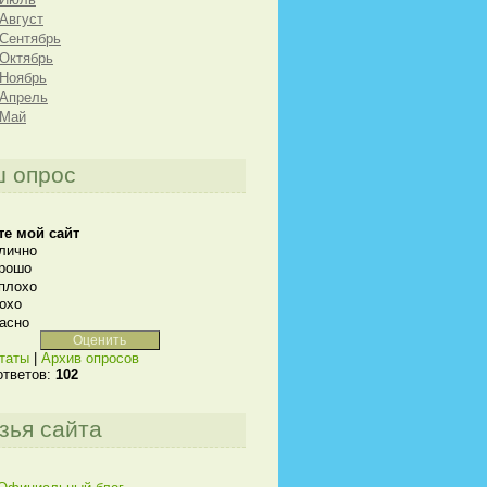
 Август
 Сентябрь
 Октябрь
 Ноябрь
 Апрель
 Май
 опрос
те мой сайт
лично
рошо
плохо
охо
асно
таты
|
Архив опросов
ответов:
102
зья сайта