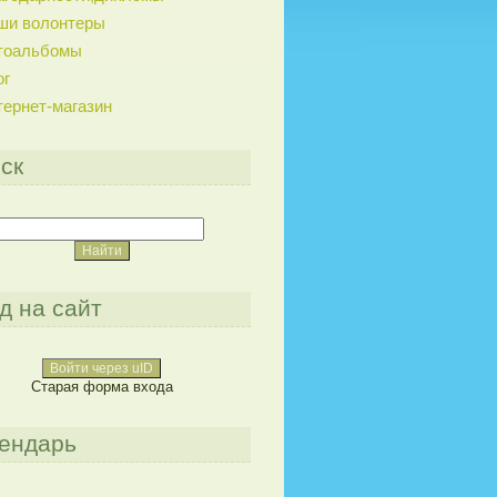
ши волонтеры
тоальбомы
ог
тернет-магазин
ск
д на сайт
Войти через uID
Старая форма входа
ендарь