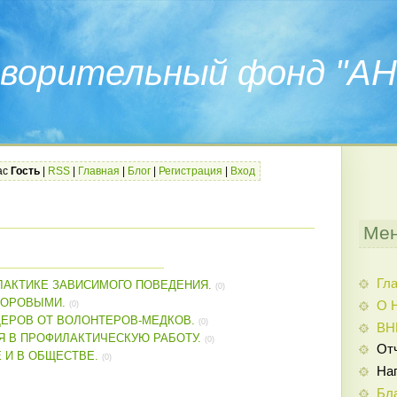
ворительный фонд "АН
ас
Гость
|
RSS
|
Главная
|
Блог
|
Регистрация
|
Вход
Мен
Гл
ЛАКТИКЕ ЗАВИСИМОГО ПОВЕДЕНИЯ.
(0)
ДОРОВЫМИ.
О 
(0)
ДЕРОВ ОТ ВОЛОНТЕРОВ-МЕДКОВ.
(0)
ВН
 В ПРОФИЛАКТИЧЕСКУЮ РАБОТУ.
(0)
От
 И В ОБЩЕСТВЕ.
(0)
На
Бл