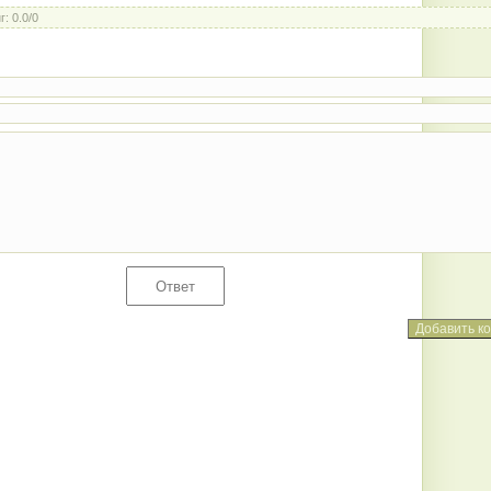
г
:
0.0
/
0