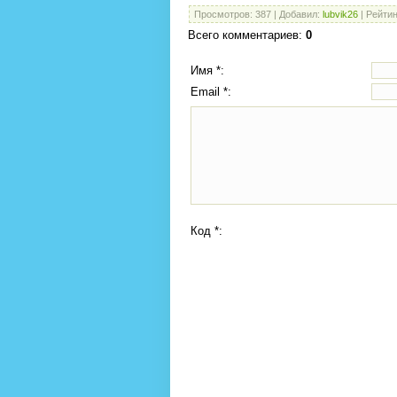
Просмотров
:
387
|
Добавил
:
lubvik26
|
Рейтин
Всего комментариев
:
0
Имя *:
Email *:
Код *: