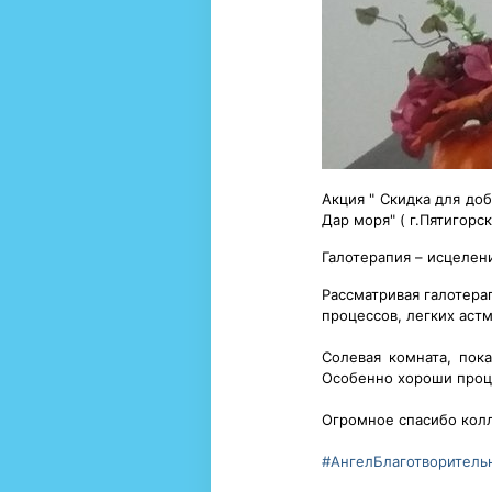
Акция " Скидка для до
Дар моря" ( г.Пятигорс
Галотерапия – исцелен
Рассматривая галотера
процессов, легких аст
Солевая комната, пок
Особенно хороши проц
Огромное спасибо колле
#АнгелБлаготворител