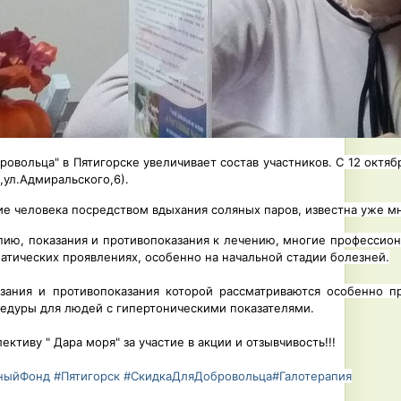
бровольца" в Пятигорске увеличивает состав участников. С 12 ок
к,ул.Адмиральского,6).
ие человека посредством вдыхания соляных паров, известна уже мн
пию, показания и противопоказания к лечению, многие профессио
матических проявлениях, особенно на начальной стадии болезней.
азания и противопоказания которой рассматриваются особенно п
едуры для людей с гипертоническими показателями.
ктиву " Дара моря" за участие в акции и отзывчивость!!!
ьныйФонд
#Пятигорск
#СкидкаДляДобровольца
#Галотерапия