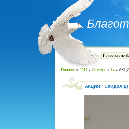
Благот
Приветствую В
Главная
»
2017
»
Октябрь
»
14
» АКЦИ
АКЦИЯ " СКИДКА 