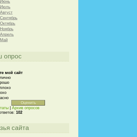
 Июнь
 Июль
 Август
 Сентябрь
 Октябрь
 Ноябрь
 Апрель
 Май
 опрос
те мой сайт
лично
рошо
плохо
охо
асно
таты
|
Архив опросов
ответов:
102
зья сайта