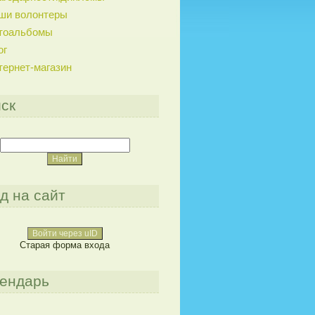
ши волонтеры
тоальбомы
ог
тернет-магазин
ск
д на сайт
Войти через uID
Старая форма входа
ендарь