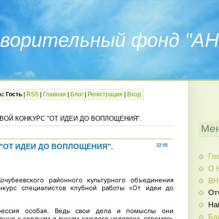
ворительный фонд "АН
ас
Гость
|
RSS
|
Главная
|
Блог
|
Регистрация
|
Вход
ВОЙ КОНКУРС "ОТ ИДЕИ ДО ВОПЛОЩЕНИЯ".
Мен
 "ОТ ИДЕИ ДО ВОПЛОЩЕНИЯ".
22:05
Гл
О 
очубеевского районного культурного объединения
ВН
онкурс специалистов клубной работы «От идеи до
От
На
офессия особая. Ведь свои дела и помыслы они
Бл
енно к сердцам и душам каждого человека, стремясь