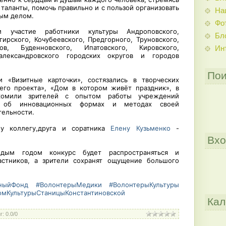
 таланты, помочь правильно и с пользой организовать
На
ным делом.
Фо
 участие работники культуры Андроповского,
Бл
гирского, Кочубеевского, Предгорного, Труновского,
ов, Буденновского, Ипатовского, Кировского,
Ин
александровского городских округов и городов
Пои
и «Визитные карточки», состязались в творческих
его проекта», «Дом в котором живёт праздник», в
комили зрителей с опытом работы учреждений
ут об инновационных формах и методах своей
тельности.
у коллегу,друга и соратника
Елену Кузьменко
-
Вхо
дым годом конкурс будет распространяться и
астников, а зрители сохранят ощущение большого
ьныйФонд
#ВолонтерыМедики
#ВолонтерыКультуры
омКультурыСтаницыКонстантиновской
Кал
г
:
0.0
/
0