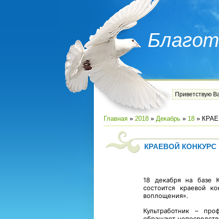
Благот
Приветствую В
Главная
»
2018
»
Декабрь
»
18
» КРАЕ
КРАЕВОЙ КОНКУРС
18 декабря на базе К
состоится краевой к
воплощения».
Культработник – пр
обращают непосредств