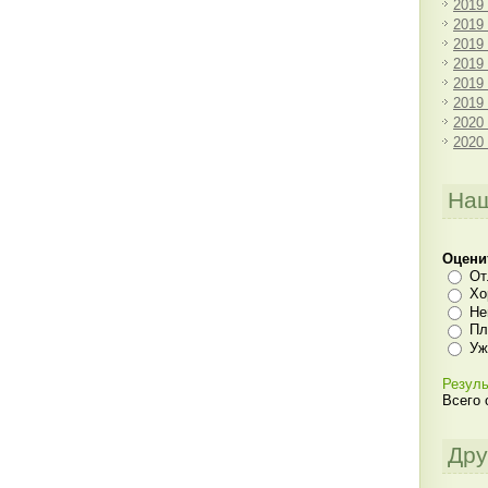
2019
2019
2019
2019
2019
2019
2020
2020
Наш
Оцени
От
Хо
Не
Пл
Уж
Резуль
Всего 
Дру