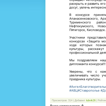
раскрыть и развить его
досуг, увлечь интерес
В конкурсе приняли
Апанасенковского, Арз
Туркменского район
Нефтекумского, Ново
Пятигорск, Кисловодск.
Участники представил
конкурсах «Защита мо
ходе которых позна
культуры, расскаж
профессиональной дея
Мы поздравляем наш
дипломанта конкурса!!!
Уверены, что с каж
увеличивать число уч
праздника культуры.
#АнгелБлаготворител
#АВЦ
#Ставрополье
#Д
Просмотров
:
314
|
Добавил
:
lubvik26
|
Рейтин
Всего комментариев
:
0