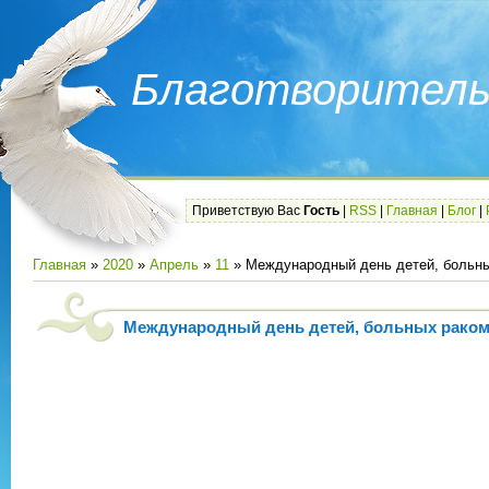
Благотворитель
Приветствую Вас
Гость
|
RSS
|
Главная
|
Блог
|
Главная
»
2020
»
Апрель
»
11
» Международный день детей, больн
Международный день детей, больных рако