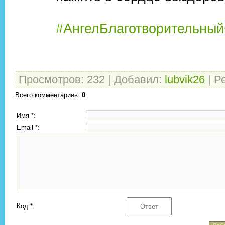
#АнгелБлаготворительны
Просмотров
:
232
|
Добавил
:
lubvik26
|
Р
Всего комментариев
:
0
Имя *:
Email *:
Код *: