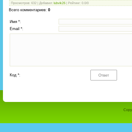
Просмотров
:
632
|
Добавил
:
lubvik26
|
Рейтинг
:
0.0
/
0
Всего комментариев
:
0
Имя *:
Email *:
Код *:
Copy