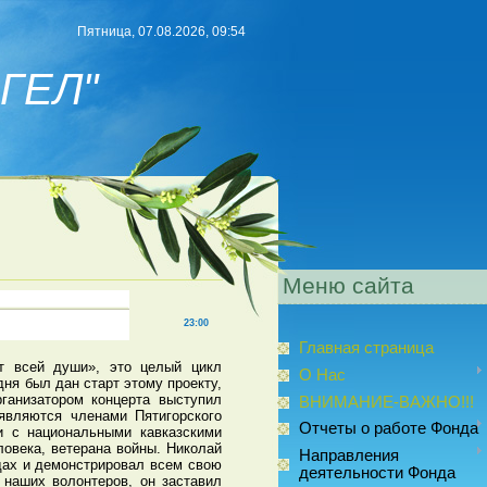
Пятница, 07.08.2026, 09:54
ГЕЛ"
Меню сайта
23:00
Главная страница
От всей души», это целый цикл
О Нас
ня был дан старт этому проекту,
ганизатором концерта выступил
ВНИМАНИЕ-ВАЖНО!!!
являются членами Пятигорского
Отчеты о работе Фонда
ли с национальными кавказскими
ловека, ветерана войны. Николай
Направления
одах и демонстрировал всем свою
деятельности Фонда
 наших волонтеров, он заставил