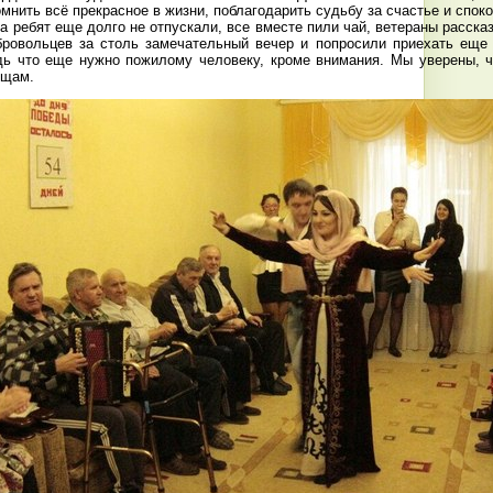
омнить всё прекрасное в жизни, поблагодарить судьбу за счастье и споко
а ребят еще долго не отпускали, все вместе пили чай, ветераны расска
ровольцев за столь замечательный вечер и попросили приехать еще 
едь что еще нужно пожилому человеку, кроме внимания. Мы уверены, 
ищам.