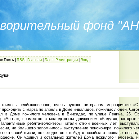
ворительный фонд "АН
ас
Гость
|
RSS
|
Главная
|
Блог
|
Регистрация
|
Вход
 души
стоялось необыкновенное, очень нужное ветеранам мероприятие «
т проходить с марта по апрель в Доме инвалидов, пожилых людей. Сегод
ил в Доме пожилого человека в Винсадах, по улице Ленина, 25. Ор
д «Ангел», совместно с молодежным движением «Радуга», которые 
 Талантливые ребята-волонтеры читали стихи военных лет, выступа
песни, но большего запомнилось выступление пенсионера, пожилого че
гое в своей жизни, но сегодня он как будто позабыл о прошлых невзг
ордеоне. Он удивил и остальных жителей Дома пожилого человека, и