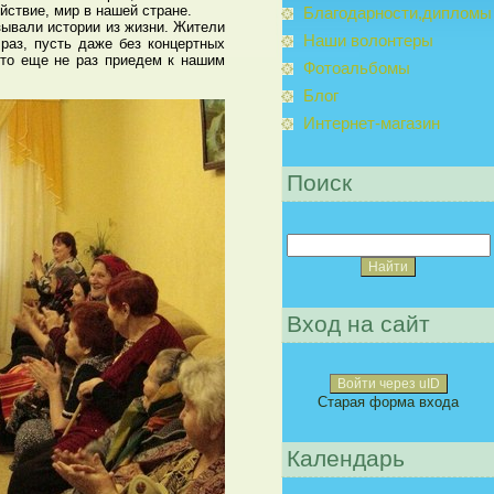
йствие, мир в нашей стране.
Благодарности,дипломы
зывали истории из жизни. Жители
Наши волонтеры
раз, пусть даже без концертных
что еще не раз приедем к нашим
Фотоальбомы
Блог
Интернет-магазин
Поиск
Вход на сайт
Войти через uID
Старая форма входа
Календарь