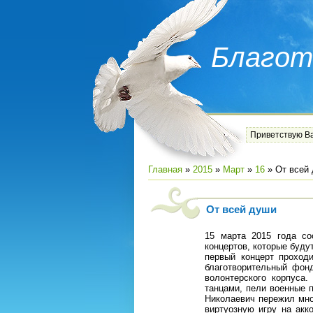
Благот
Приветствую В
Главная
»
2015
»
Март
»
16
» От всей
От всей души
15 марта 2015 года со
концертов, которые буду
первый концерт проход
благотворительный фон
волонтерского корпуса.
танцами, пели военные 
Николаевич пережил мно
виртуозную игру на акк