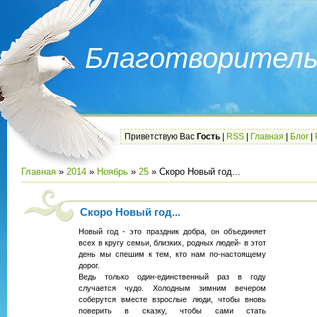
Благотворитель
Приветствую Вас
Гость
|
RSS
|
Главная
|
Блог
|
Главная
»
2014
»
Ноябрь
»
25
» Скоро Новый год...
Скоро Новый год...
Новый год - это праздник добра, он объединяет
всех в кругу семьи, близких, родных людей- в этот
день мы спешим к тем, кто нам по-настоящему
дорог.
Ведь только один-единственный раз в году
случается чудо. Холодным зимним вечером
соберутся вместе взрослые люди, чтобы вновь
поверить в сказку, чтобы сами стать